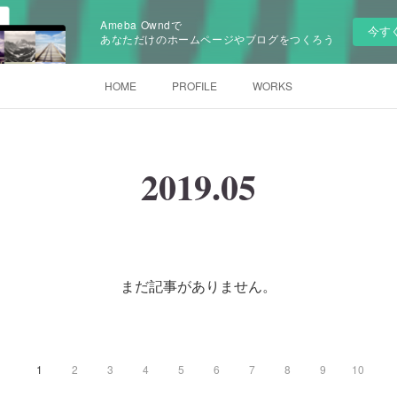
Ameba Owndで
今す
あなただけのホームページやブログをつくろう
HOME
PROFILE
WORKS
2019
.
05
まだ記事がありません。
1
2
3
4
5
6
7
8
9
10